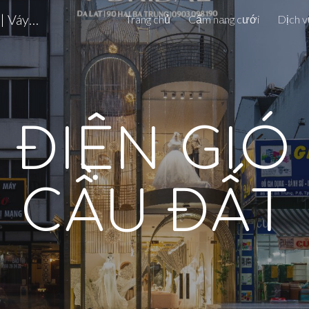
7 BRIDAL – Chụp Ảnh Cưới Đà Lạt | Váy Cưới Cao Cấp | Da Lat Pre-wedding Photoshoot
Trang chủ
Cẩm nang cưới
Dịch v
ip to main content
Skip to navigat
ĐIỆN GIÓ
CẦU ĐẤT