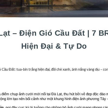
ạt – Điện Gió Cầu Đất | 7 
Hiện Đại & Tự Do
Cầu Đất: tua-bin trắng hiện đại, đồi chè xanh, ánh nắng vàng dịu – c
 điểm chụp ảnh cưới mới nổi tại Đà Lạt, thu hút bởi vẻ đẹp độc đáo 
ỏ rộng lớn tạo nên bối cảnh như một khung hình điện ảnh phương Tây 
hìn
, nơi đây cực kỳ lý tưởng cho những bộ ảnh cưới mang phong cách