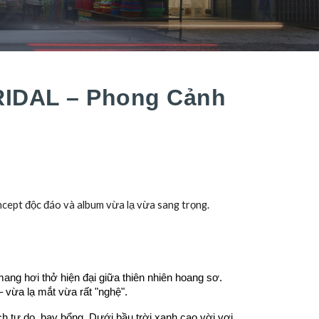
BRIDAL – Phong Cảnh
oncept độc đáo và album vừa lạ vừa sang trọng.
mang hơi thở hiện đại giữa thiên nhiên hoang sơ.
– vừa lạ mắt vừa rất "nghệ".
 tự do, bay bổng. Dưới bầu trời xanh cao vời vợi,