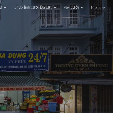
ụ
Chụp ảnh cưới Đà Lạt
Váy cưới
More
ion