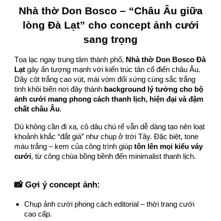
Nhà thờ Don Bosco – “Châu Âu giữa
lòng Đà Lạt” cho concept ảnh cưới
sang trọng
Tọa lạc ngay trung tâm thành phố,
Nhà thờ Don Bosco Đà
Lạt
gây ấn tượng mạnh với kiến trúc tân cổ điển châu Âu.
Dãy cột trắng cao vút, mái vòm đối xứng cùng sắc trắng
tinh khôi biến nơi đây thành
background lý tưởng cho bộ
ảnh cưới mang phong cách thanh lịch, hiện đại và đậm
chất châu Âu
.
Dù không cần đi xa, cô dâu chú rể vẫn dễ dàng tạo nên loạt
khoảnh khắc “đắt giá” như chụp ở trời Tây. Đặc biệt, tone
màu trắng – kem của công trình giúp
tôn lên mọi kiểu váy
cưới
, từ công chúa bồng bềnh đến minimalist thanh lịch.
📸 Gợi ý concept ảnh:
Chụp ảnh cưới phong cách editorial – thời trang cưới
cao cấp.