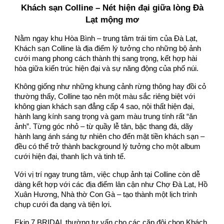
Khách sạn Colline – Nét hiện đại giữa lòng Đà
Lạt mộng mơ
Nằm ngay khu Hòa Bình – trung tâm trái tim của Đà Lạt,
Khách sạn Colline là địa điểm lý tưởng cho những bộ ảnh
cưới mang phong cách thành thị sang trọng, kết hợp hài
hòa giữa kiến trúc hiện đại và sự năng động của phố núi.
Không giống như những khung cảnh rừng thông hay đồi cỏ
thường thấy, Colline tạo nên một màu sắc riêng biệt với
không gian khách sạn đẳng cấp 4 sao, nội thất hiện đại,
hành lang kính sang trọng và gam màu trung tính rất “ăn
ảnh”. Từng góc nhỏ – từ quầy lễ tân, bậc thang đá, dãy
hành lang ánh sáng tự nhiên cho đến mặt tiền khách sạn –
đều có thể trở thành background lý tưởng cho một album
cưới hiện đại, thanh lịch và tinh tế.
Với vị trí ngay trung tâm, việc chụp ảnh tại Colline còn dễ
dàng kết hợp với các địa điểm lân cận như Chợ Đà Lạt, Hồ
Xuân Hương, Nhà thờ Con Gà – tạo thành một lịch trình
chụp cưới đa dạng và tiện lợi.
Ekip 7 BRIDAL thường tư vấn cho các cặp đôi chọn Khách