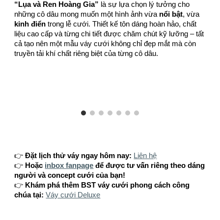
“Lụa và Ren Hoàng Gia”
là sự lựa chọn lý tưởng cho
những cô dâu mong muốn một hình ảnh vừa
nổi bật
, vừa
kinh điển
trong lễ cưới. Thiết kế tôn dáng hoàn hảo, chất
liệu cao cấp và từng chi tiết được chăm chút kỹ lưỡng – tất
cả tạo nên một mẫu váy cưới không chỉ đẹp mắt mà còn
truyền tải khí chất riêng biệt của từng cô dâu.
👉
Đặt lịch thử váy ngay hôm nay:
Liên hệ
👉
Hoặc
inbox fanpage
để được tư vấn riêng theo dáng
người và concept cưới của bạn!
👉
Khám phá thêm BST váy cưới phong cách công
chúa tại:
Váy cưới Deluxe