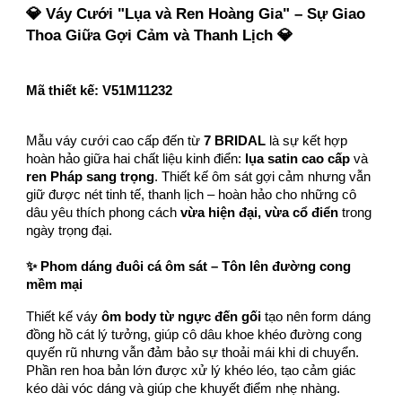
💎 Váy Cưới "Lụa và Ren Hoàng Gia" – Sự Giao
Thoa Giữa Gợi Cảm và Thanh Lịch 💎
Mã thiết kế:
V51M11232
Mẫu váy cưới cao cấp đến từ
7 BRIDAL
là sự kết hợp
hoàn hảo giữa hai chất liệu kinh điển:
lụa satin cao cấp
và
ren Pháp sang trọng
. Thiết kế ôm sát gợi cảm nhưng vẫn
giữ được nét tinh tế, thanh lịch – hoàn hảo cho những cô
dâu yêu thích phong cách
vừa hiện đại, vừa cổ điển
trong
ngày trọng đại.
✨ Phom dáng đuôi cá ôm sát – Tôn lên đường cong
mềm mại
Thiết kế váy
ôm body từ ngực đến gối
tạo nên form dáng
đồng hồ cát lý tưởng, giúp cô dâu khoe khéo đường cong
quyến rũ nhưng vẫn đảm bảo sự thoải mái khi di chuyển.
Phần ren hoa bản lớn được xử lý khéo léo, tạo cảm giác
kéo dài vóc dáng và giúp che khuyết điểm nhẹ nhàng.