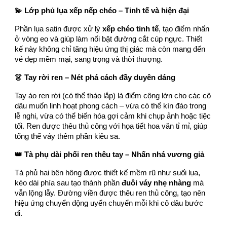
💫 Lớp phủ lụa xếp nếp chéo – Tinh tế và hiện đại
Phần lụa satin được xử lý
xếp chéo tinh tế
, tạo điểm nhấn
ở vòng eo và giúp làm nổi bật đường cắt cúp ngực. Thiết
kế này không chỉ tăng hiệu ứng thị giác mà còn mang đến
vẻ đẹp mềm mại, sang trọng và thời thượng.
👗 Tay rời ren – Nét phá cách đầy duyên dáng
Tay áo ren rời (có thể tháo lắp) là điểm cộng lớn cho các cô
dâu muốn linh hoạt phong cách – vừa có thể kín đáo trong
lễ nghi, vừa có thể biến hóa gợi cảm khi chụp ảnh hoặc tiệc
tối. Ren được thêu thủ công với họa tiết hoa văn tỉ mỉ, giúp
tổng thể váy thêm phần kiêu sa.
👑 Tà phụ dài phối ren thêu tay – Nhấn nhá vương giả
Tà phủ hai bên hông được thiết kế mềm rũ như suối lụa,
kéo dài phía sau tạo thành phần
đuôi váy nhẹ nhàng
mà
vẫn lộng lẫy. Đường viền được thêu ren thủ công, tạo nên
hiệu ứng chuyển động uyển chuyển mỗi khi cô dâu bước
đi.