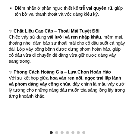
Điểm nhấn ở phần ngực thiết kế
trễ vai quyến rũ
, giúp
tôn bờ vai thanh thoát và vóc dáng kiêu kỳ.
✨
Chất Liệu Cao Cấp – Thoải Mái Tuyệt Đối
Chiếc váy sử dụng
vải lưới và ren nhập khẩu
, mềm mại,
thoáng nhẹ, đảm bảo sự thoải mái cho cô dâu suốt cả ngày
dài. Lớp váy bồng bềnh được dựng phom hoàn hảo, giúp
cô dâu vừa di chuyển dễ dàng vừa giữ được dáng váy
sang trọng.
✨
Phong Cách Hoàng Gia – Lựa Chọn Hoàn Hảo
Với sự kết hợp giữa
hoa văn ren nổi, ngọc trai lấp lánh
và phom dáng váy công chúa
, đây chính là mẫu váy cưới
lý tưởng cho những nàng dâu muốn tỏa sáng lộng lẫy trong
từng khoảnh khắc.