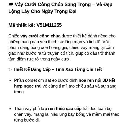
👑 Váy Cưới Công Chúa Sang Trọng – Vẻ Đẹp
Lộng Lẫy Cho Ngày Trọng Đại
Mã thiết kế:
V51M11255
Chiếc
váy cưới công chúa
được thiết kế dành riêng cho
những nàng dâu yêu thích sự lãng mạn và tinh tế. Với
phom dáng bồng xòe hoàng gia, chiếc váy mang lại cảm
giác như bước ra từ truyện cổ tích, giúp cô dâu trở thành
tâm điểm rực rỡ trong ngày cưới.
✨
Thiết Kế Đẳng Cấp – Tinh Xảo Từng Chi Tiết
Phần corset ôm sát eo được đính
hoa ren nổi 3D kết
hợp ngọc trai
vô cùng tỉ mỉ, tạo chiều sâu và sự sang
trọng.
Thân váy phủ lớp
ren thêu cao cấp
trải dọc toàn bộ
chân váy, mang lại hiệu ứng bay bổng và mềm mại theo
từng bước đi.