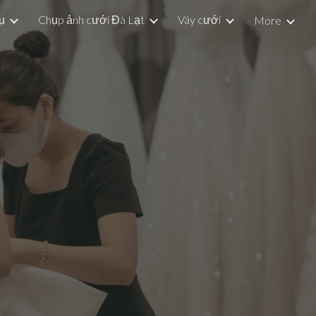
ụ
Chụp ảnh cưới Đà Lạt
Váy cưới
More
ion