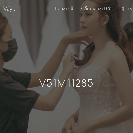
7 BRIDAL – Chụp Ảnh Cưới Đà Lạt | Váy Cưới Cao Cấp | Da Lat Pre-wedding Photoshoot
Trang chủ
Cẩm nang cưới
Dịch v
ip to main content
Skip to navigat
V51M11285