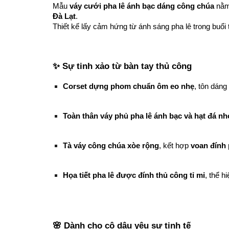
Mẫu
váy cưới pha lê ánh bạc dáng công chúa
nằm
Đà Lạt
.
Thiết kế lấy cảm hứng từ ánh sáng pha lê trong buổi 
✨ Sự tinh xảo từ bàn tay thủ công
Corset dựng phom chuẩn ôm eo nhẹ
, tôn dáng
Toàn thân váy phủ pha lê ánh bạc và hạt đá nh
Tà váy công chúa xòe rộng
, kết hợp
voan đính 
Họa tiết pha lê được đính thủ công tỉ mỉ
, thể h
🌸 Dành cho cô dâu yêu sự tinh tế