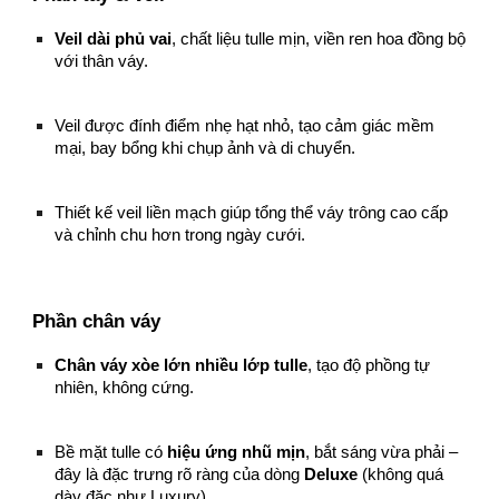
Veil dài phủ vai
, chất liệu tulle mịn, viền ren hoa đồng bộ
với thân váy.
Veil được đính điểm nhẹ hạt nhỏ, tạo cảm giác mềm
mại, bay bổng khi chụp ảnh và di chuyển.
Thiết kế veil liền mạch giúp tổng thể váy trông cao cấp
và chỉnh chu hơn trong ngày cưới.
Phần chân váy
Chân váy xòe lớn nhiều lớp tulle
, tạo độ phồng tự
nhiên, không cứng.
Bề mặt tulle có
hiệu ứng nhũ mịn
, bắt sáng vừa phải –
đây là đặc trưng rõ ràng của dòng
Deluxe
(không quá
dày đặc như Luxury).