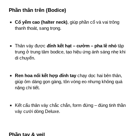
Phần thân trên (Bodice)
Cổ yếm cao (halter neck)
, giúp phần cổ và vai trông
thanh thoát, sang trọng.
Thân váy được
đính kết hạt – cườm – pha lê nhỏ
tập
trung ở trung tâm bodice, tạo hiệu ứng ánh sáng nhẹ khi
di chuyển.
Ren hoa nổi kết hợp đính tay
chạy dọc hai bên thân,
giúp ôm dáng gọn gàng, tôn vòng eo nhưng không quá
nặng chi tiết.
Kết cấu thân váy chắc chắn, form đứng – đúng tinh thần
váy cưới dòng Deluxe.
Phần tay & veil