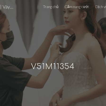
7 BRIDAL – Chụp Ảnh Cưới Đà Lạt | Váy Cưới Cao Cấp | Da Lat Pre-wedding Photoshoot
Trang chủ
Cẩm nang cưới
Dịch v
ip to main content
Skip to navigat
V51M11354