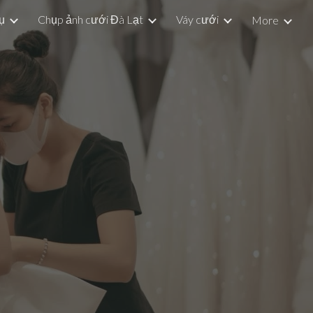
ụ
Chụp ảnh cưới Đà Lạt
Váy cưới
More
ion