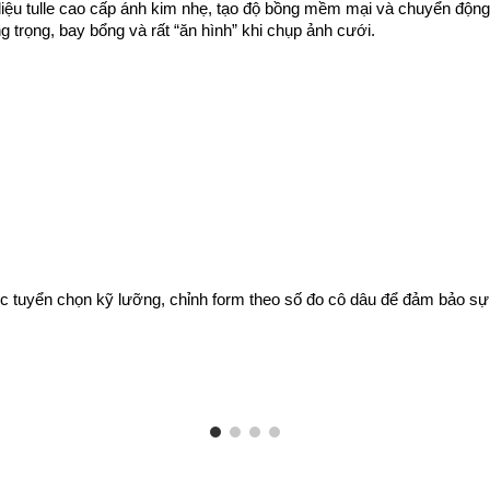
 liệu tulle cao cấp ánh kim nhẹ, tạo độ bồng mềm mại và chuyển độn
 trọng, bay bổng và rất “ăn hình” khi chụp ảnh cưới.
tuyển chọn kỹ lưỡng, chỉnh form theo số đo cô dâu để đảm bảo sự tho