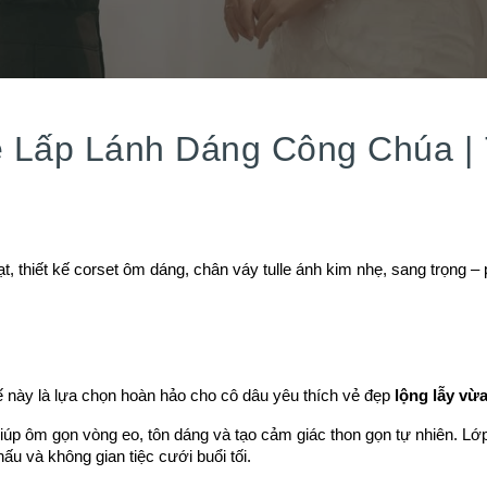
 Lấp Lánh Dáng Công Chúa |
thiết kế corset ôm dáng, chân váy tulle ánh kim nhẹ, sang trọng – ph
 kế này là lựa chọn hoàn hảo cho cô dâu yêu thích vẻ đẹp
lộng lẫy vừ
p ôm gọn vòng eo, tôn dáng và tạo cảm giác thon gọn tự nhiên. Lớp 
u và không gian tiệc cưới buổi tối.