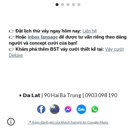
👉
Đặt lịch thử váy ngay hôm nay:
Liên hệ
👉
Hoặc
inbox fanpage
để được tư vấn riêng theo dáng
người và concept cưới của bạn!
👉
Khám phá thêm BST váy cưới thiết kế tại:
Váy cưới
Deluxe
• 𝗗𝗮 𝗟𝗮𝘁 | 90 Hai Ba Trung | 0903 098 190
📍 Xem đánh giá của khách hàng trên Google Maps