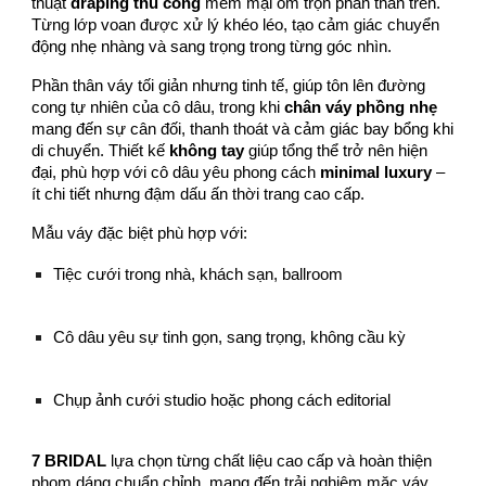
thuật
draping thủ công
mềm mại ôm trọn phần thân trên.
Từng lớp voan được xử lý khéo léo, tạo cảm giác chuyển
động nhẹ nhàng và sang trọng trong từng góc nhìn.
Phần thân váy tối giản nhưng tinh tế, giúp tôn lên đường
cong tự nhiên của cô dâu, trong khi
chân váy phồng nhẹ
mang đến sự cân đối, thanh thoát và cảm giác bay bổng khi
di chuyển. Thiết kế
không tay
giúp tổng thể trở nên hiện
đại, phù hợp với cô dâu yêu phong cách
minimal luxury
–
ít chi tiết nhưng đậm dấu ấn thời trang cao cấp.
Mẫu váy đặc biệt phù hợp với:
Tiệc cưới trong nhà, khách sạn, ballroom
Cô dâu yêu sự tinh gọn, sang trọng, không cầu kỳ
Chụp ảnh cưới studio hoặc phong cách editorial
7 BRIDAL
lựa chọn từng chất liệu cao cấp và hoàn thiện
phom dáng chuẩn chỉnh, mang đến trải nghiệm mặc váy