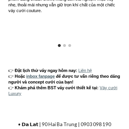
nhẹ, thoải mái nhưng vẫn giữ trọn khí chất của một chiếc
váy cưới couture.
👉
Đặt lịch thử váy ngay hôm nay:
Liên hệ
👉
Hoặc
inbox fanpage
để được tư vấn riêng theo dáng
người và concept cưới của bạn!
👉
Khám phá thêm BST váy cưới thiết kế tại:
Váy cưới
Luxury
• 𝗗𝗮 𝗟𝗮𝘁 | 90 Hai Ba Trung | 0903 098 190