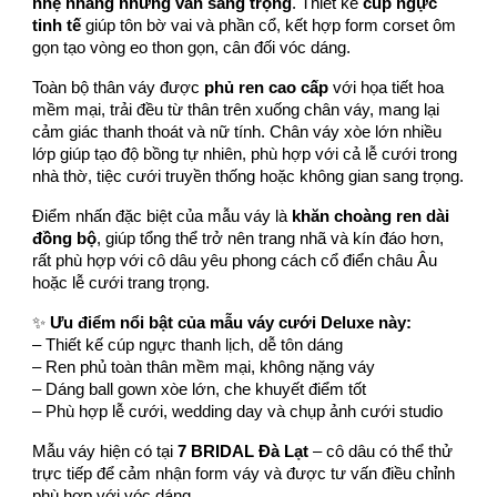
nhẹ nhàng nhưng vẫn sang trọng
. Thiết kế
cúp ngực
tinh tế
giúp tôn bờ vai và phần cổ, kết hợp form corset ôm
gọn tạo vòng eo thon gọn, cân đối vóc dáng.
Toàn bộ thân váy được
phủ ren cao cấp
với họa tiết hoa
mềm mại, trải đều từ thân trên xuống chân váy, mang lại
cảm giác thanh thoát và nữ tính. Chân váy xòe lớn nhiều
lớp giúp tạo độ bồng tự nhiên, phù hợp với cả lễ cưới trong
nhà thờ, tiệc cưới truyền thống hoặc không gian sang trọng.
Điểm nhấn đặc biệt của mẫu váy là
khăn choàng ren dài
đồng bộ
, giúp tổng thể trở nên trang nhã và kín đáo hơn,
rất phù hợp với cô dâu yêu phong cách cổ điển châu Âu
hoặc lễ cưới trang trọng.
✨
Ưu điểm nổi bật của mẫu váy cưới Deluxe này:
– Thiết kế cúp ngực thanh lịch, dễ tôn dáng
– Ren phủ toàn thân mềm mại, không nặng váy
– Dáng ball gown xòe lớn, che khuyết điểm tốt
– Phù hợp lễ cưới, wedding day và chụp ảnh cưới studio
Mẫu váy hiện có tại
7 BRIDAL Đà Lạt
– cô dâu có thể thử
trực tiếp để cảm nhận form váy và được tư vấn điều chỉnh
phù hợp với vóc dáng.