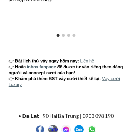
👉
Đặt lịch thử váy ngay hôm nay:
Liên hệ
👉
Hoặc
inbox fanpage
để được tư vấn riêng theo dáng
người và concept cưới của bạn!
👉
Khám phá thêm BST váy cưới thiết kế tại:
Váy cưới
Luxury
• 𝗗𝗮 𝗟𝗮𝘁 | 90 Hai Ba Trung | 0903 098 190